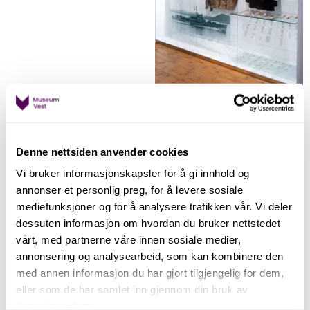
Motstandskampen som enda i
tragedie
Denne nettsiden anvender cookies
Fram til 1942 var Telavåg eit lite og ukjent
Vi bruker informasjonskapsler for å gi innhold og
fiskarsamfunn ytst ved kysten. Her fanst modige
annonser et personlig preg, for å levere sosiale
innbyggjarar og sjøfolk som var vande med havet.
mediefunksjoner og for å analysere trafikken vår. Vi deler
Telavåg var med andre ord ei perfekt stad for den
dessuten informasjon om hvordan du bruker nettstedet
illegale båttrafikken mellom Noreg og Storbritannia
vårt, med partnerne våre innen sosiale medier,
under andre verdskrigen.
annonsering og analysearbeid, som kan kombinere den
Ein aprildag i 1942 kom to agentar over frå
med annen informasjon du har gjort tilgjengelig for dem,
Storbritannia til Telavåg. Her vart dei haldne i skjul av
eller som de har samlet inn gjennom din bruk av
lokale bygdefolk. Ein angjevar fekk snusen i dette og
tjenestene deres.