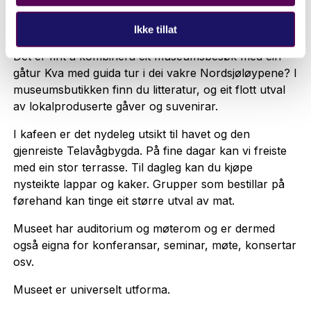
historiske stadene i området. Appen er på norsk og
engelsk.
Ikke tillat
Det er fint å kombinera eit museumsbesøk med ein
gåtur Kva med guida tur i dei vakre Nordsjøløypene? I
museumsbutikken finn du litteratur, og eit flott utval
av lokalproduserte gåver og suvenirar.
I kafeen er det nydeleg utsikt til havet og den
gjenreiste Telavågbygda. På fine dagar kan vi freiste
med ein stor terrasse. Til dagleg kan du kjøpe
nysteikte lappar og kaker. Grupper som bestillar på
førehand kan tinge eit større utval av mat.
Museet har auditorium og møterom og er dermed
også eigna for konferansar, seminar, møte, konsertar
osv.
Museet er universelt utforma.