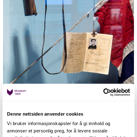
Silje Katrine Robinson |
Stiftelsn Museum vest
Denne nettsiden anvender cookies
Museet viser sjeldne gjenstandar frå ei bygd som vart
Vi bruker informasjonskapsler for å gi innhold og
utsletta, og ein kan sjå autentiske bilete frå folk på
annonser et personlig preg, for å levere sosiale