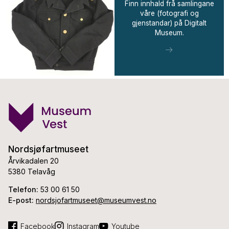
Finn innhald frå samlingane
våre (fotografi og
gjenstandar) på Digitalt
Museum.
Nordsjøfartmuseet
Årvikadalen 20
5380 Telavåg
Telefon:
53 00 61 50
E-post:
nordsjofartmuseet@museumvest.no
Facebook
Instagram
Youtube