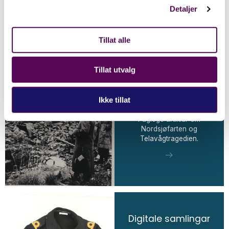
e-post.
Detaljer
Kontakt oss
Tillat alle
Tillat utvalg
Ikke tillat
Fagartiklar
Faglege artiklar om
Nordsjøfarten og
Telavågtragedien.
Digitale samlingar