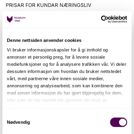
PRISAR FOR KUNDAR NÆRINGSLIV
LOKALE PRIS KAPASITET
Kafelokale 5500 84
Denne nettsiden anvender cookies
Auditorium 4000 84
Vi bruker informasjonskapsler for å gi innhold og
annonser et personlig preg, for å levere sosiale
mediefunksjoner og for å analysere trafikken vår. Vi deler
Konferanserom 2500 15
dessuten informasjon om hvordan du bruker nettstedet
vårt, med partnerne våre innen sosiale medier,
Heile museet 8500 84
annonsering og analysearbeid, som kan kombinere den
med annen informasjon du har gjort tilgjengelig for dem,
eller som de har samlet inn gjennom din bruk av
Tillegg for leige utover oppgitt tidspunkt er kr. 1500 i
tjenestene deres.
inntill 2 timar.
Samtykkevalg
Kontakt museet for bestilling av mat og drikke.
Nødvendig