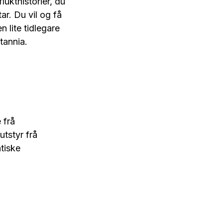
lukthistorier, du
ar. Du vil og få
 lite tidlegare
tannia.
 frå
utstyr frå
atiske