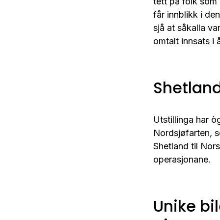
tett på folk som 
får innblikk i d
sjå at såkalla v
omtalt innsats i 
Shetlan
Utstillinga har 
Nordsjøfarten, so
Shetland til Nor
operasjonane.
Unike bi