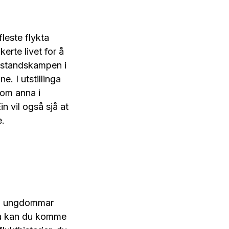
leste flykta
kerte livet for å
otstandskampen i
. I utstillinga
lom anna i
n vil også sjå at
e.
 og ungdommar
inga kan du komme