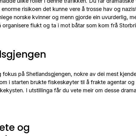
hadde ulike roller i denne trafikken. Du får dramatiske f
en enorme risikoen det kunne vere å trosse hav og nazist
anlege norske kvinner og menn gjorde ein uvurderlig, men
å organisere flukt og ta i mot båtar som kom frå Storbri
dsgjengen
òg fokus på Shetlandsgjengen, nokre av dei mest kjende
m i starten brukte fiskeskøyter til å frakte agentar og 
skekysten. I utstillinga får du vete meir om desse dram
lete og