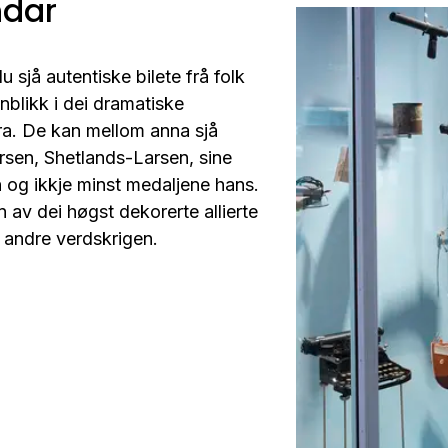
ndar
du sjå autentiske bilete frå folk
nnblikk i dei dramatiske
ira. De kan mellom anna sjå
rsen, Shetlands-Larsen, sine
 og ikkje minst medaljene hans.
n av dei høgst dekorerte allierte
å andre verdskrigen.