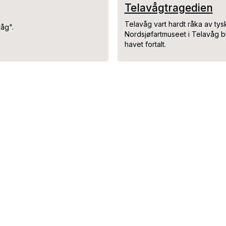
Telavågtragedien
Telavåg vart hardt råka av tys
åg".
Nordsjøfartmuseet i Telavåg bli
havet fortalt.