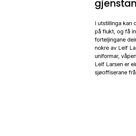
gjensta
I utstillinga kan 
på flukt, og få i
forteljingane de
nokre av Leif La
uniformar, våpen
Leif Larsen er ei
sjøoffiserane fr