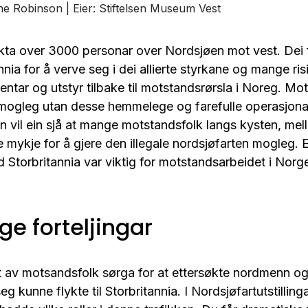
rine Robinson |
Stiftelsen Museum Vest
kta over 3000 personar over Nordsjøen mot vest. Dei f
annia for å verve seg i dei allierte styrkane og mange risi
entar og utstyr tilbake til motstandsrørsla i Noreg. M
mogleg utan desse hemmelege og farefulle operasjonane
 vil ein sjå at mange motstandsfolk langs kysten, mel
e mykje for å gjere den illegale nordsjøfarten mogleg. Ei
Storbritannia var viktig for motstandsarbeidet i Norg
ge forteljingar
tt av motsandsfolk sørga for at ettersøkte nordmenn
seg kunne flykte til Storbritannia. I Nordsjøfartutstill