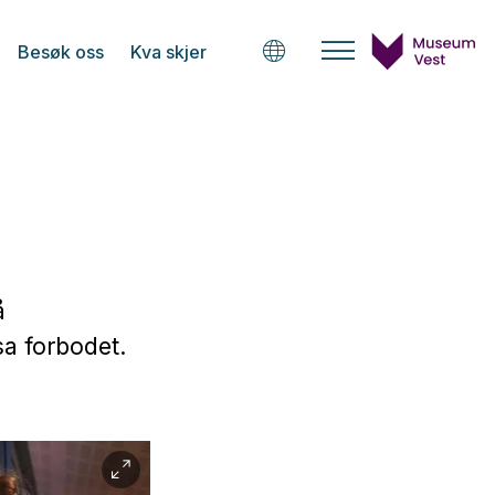
Besøk oss
Kva skjer
å
ssa forbodet.