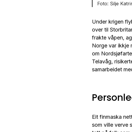
Silje Kat
Under krigen fly
over til Storbrit
frakte våpen, ag
Norge var ikkje 
om Nordsjøfarten
Telavåg, risikert
samarbeidet med 
Personle
Eit finmaska ne
som ville verve 