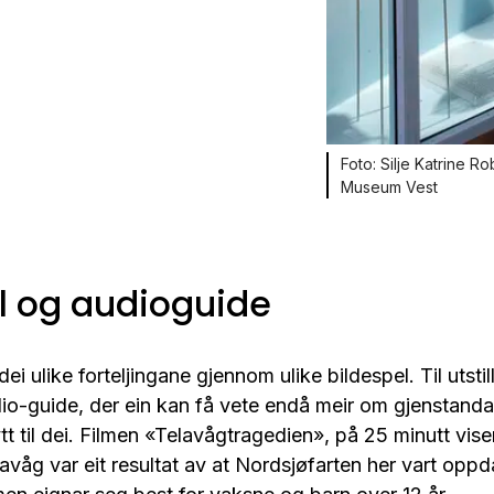
Silje Katrine R
Museum Vest
l og audioguide
 dei ulike forteljingane gjennom ulike bildespel. Til utsti
dio-guide, der ein kan få vete endå meir om gjenstand
tt til dei. Filmen «Telavågtragedien», på 25 minutt viser
avåg var eit resultat av at Nordsjøfarten her vart oppda