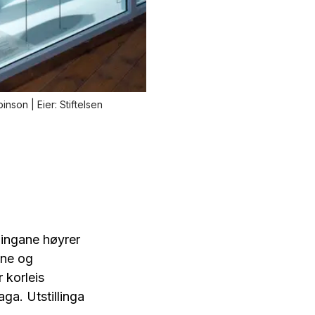
obinson |
Stiftelsen
llingane høyrer
ane og
 korleis
ga. Utstillinga