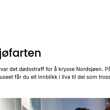
jøfarten
var det dødsstraff for å krysse Nordsjøen. P
eet får du eit innblikk i liva til dei som tro