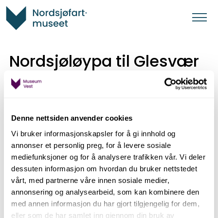
Nordsjøløypa til Glesvær
Frå Nordsjøfartmuseet går Nordsjøløypa sørover
gjennom utmarka, til den gamle handelsplassen
Glesvær. Her ligg Glesvær kafé i bygga til den gamle
Denne nettsiden anvender cookies
handelsstasjonen. Her kan ein få servert god sjømat
Vi bruker informasjonskapsler for å gi innhold og
heile året. A pro pos sjømat. Den løyndomsfulle
annonser et personlig preg, for å levere sosiale
fisken
Sildekonge
har fått namn frå Glesvær. I 1765
mediefunksjoner og for å analysere trafikken vår. Vi deler
og 1769 vart det funne to døde eksemplar av fisken,
dessuten informasjon om hvordan du bruker nettstedet
som flaut i land på Glesvær. Naturvitaren Peter
vårt, med partnerne våre innen sosiale medier,
Ascanius satt i gong med å beskrive dei, og registrerte
annonsering og analysearbeid, som kan kombinere den
arten som
Regalecus glesne
i 1772.
med annen informasjon du har gjort tilgjengelig for dem,
eller som de har samlet inn gjennom din bruk av