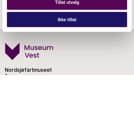
Tillat utvalg
Ikke tillat
Nordsjøfartmuseet
Årvikadalen 20
5380 Telavåg
Telefon:
53 00 61 50
E-post:
nordsjofartmuseet@museumvest.no
Facebook
Instagram
Youtube